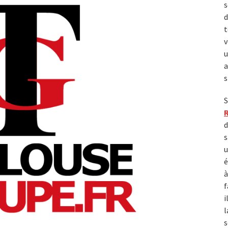
s
d
t
v
u
a
s
S
d
s
u
é
à
f
i
l
s