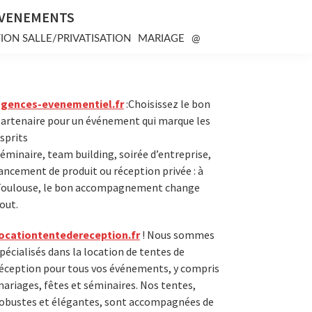
EVENEMENTS
ION SALLE/PRIVATISATION
MARIAGE
@
Primary
agences-evenementiel.fr
:Choisissez le bon
artenaire pour un événement qui marque les
Sidebar
sprits
éminaire, team building, soirée d’entreprise,
ancement de produit ou réception privée : à
oulouse, le bon accompagnement change
out.
ocationtentedereception.fr
! Nous sommes
pécialisés dans la location de tentes de
éception pour tous vos événements, y compris
ariages, fêtes et séminaires. Nos tentes,
obustes et élégantes, sont accompagnées de