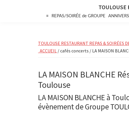
Skip
Skip
Skip
TOULOUSE 
to
to
to
≡
REPAS/SOIRÉE de GROUPE
ANNIVERS
primary
main
primary
navigation
content
sidebar
TOULOUSE RESTAURANT REPAS & SOIRÉES D
ACCUEIL
/ cafés concerts / LA MAISON BLANC
LA MAISON BLANCHE Rése
Toulouse
LA MAISON BLANCHE à Toulo
évènement de Groupe TOU