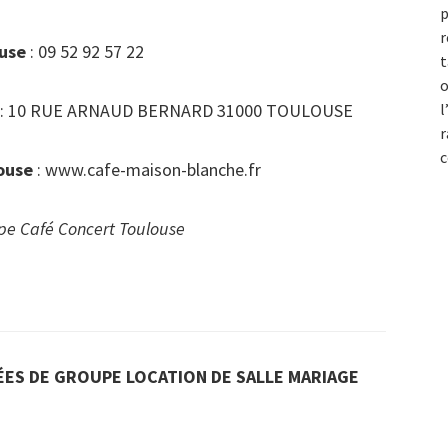
p
r
use
: 09 52 92 57 22
t
o
: 10 RUE ARNAUD BERNARD 31000 TOULOUSE
l
r
c
ouse
: www.cafe-maison-blanche.fr
e Café Concert Toulouse
ES DE GROUPE LOCATION DE SALLE MARIAGE