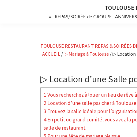
Skip
Skip
Skip
TOULOUSE 
to
to
to
≡
REPAS/SOIRÉE de GROUPE
ANNIVERS
primary
main
primary
navigation
content
sidebar
TOULOUSE RESTAURANT REPAS & SOIRÉES D
ACCUEIL
/
▷ Mariage à Toulouse
/ ▷ Location 
▷ Location d’une Salle p
1 Vous recherchez à louer un lieu de rêve 
2 Location d’une salle pas cher à Toulous
3 Trouvez la salle idéale pour l’organisatio
4 En petit ou grand comité, vous avez la po
salle de restaurant.
5 Pour une fête de mariage réussie