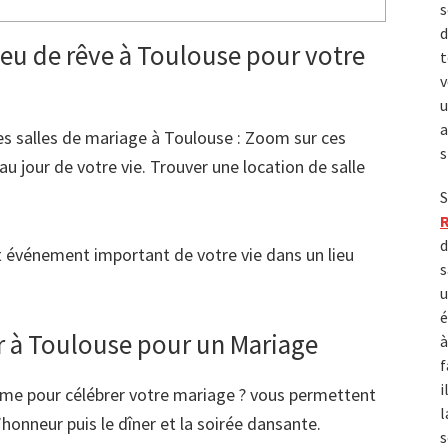
s
d
ieu de rêve à Toulouse pour votre
t
v
u
a
es salles de mariage à Toulouse : Zoom sur ces
s
au jour de votre vie. Trouver une location de salle
S
d
et événement important de votre vie dans un lieu
s
u
é
er à Toulouse pour un Mariage
à
f
i
me pour célébrer votre mariage ? vous permettent
l
’honneur puis le dîner et la soirée dansante.
s