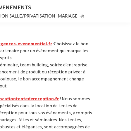
EVENEMENTS
ION SALLE/PRIVATISATION
MARIAGE
@
Primary
agences-evenementiel.fr
:Choisissez le bon
artenaire pour un événement qui marque les
Sidebar
sprits
éminaire, team building, soirée d’entreprise,
ancement de produit ou réception privée : à
oulouse, le bon accompagnement change
out.
ocationtentedereception.fr
! Nous sommes
pécialisés dans la location de tentes de
éception pour tous vos événements, y compris
ariages, fêtes et séminaires. Nos tentes,
obustes et élégantes, sont accompagnées de