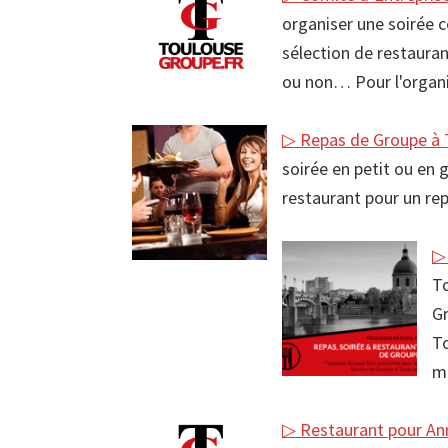
organiser une soirée 
sélection de restauran
ou non… Pour l'organi
▷ Repas de Groupe à 
soirée en petit ou en 
restaurant pour un re
▷
To
Gr
To
ma
▷ Restaurant pour Ann