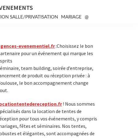
EVENEMENTS
ION SALLE/PRIVATISATION
MARIAGE
@
Primary
agences-evenementiel.fr
:Choisissez le bon
artenaire pour un événement qui marque les
Sidebar
sprits
éminaire, team building, soirée d’entreprise,
ancement de produit ou réception privée : à
oulouse, le bon accompagnement change
out.
ocationtentedereception.fr
! Nous sommes
pécialisés dans la location de tentes de
éception pour tous vos événements, y compris
ariages, fêtes et séminaires. Nos tentes,
obustes et élégantes, sont accompagnées de