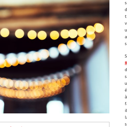
s
d
t
v
u
a
s
S
d
s
u
é
à
f
i
l
s