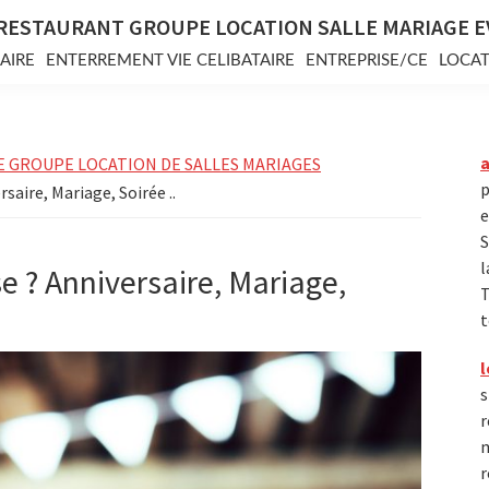
RESTAURANT GROUPE LOCATION SALLE MARIAGE 
AIRE
ENTERREMENT VIE CELIBATAIRE
ENTREPRISE/CE
LOCAT
E GROUPE LOCATION DE SALLES MARIAGES
p
saire, Mariage, Soirée ..
e
S
l
e ? Anniversaire, Mariage,
T
t
l
s
r
m
r