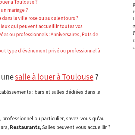
louer à Toulouse ?
p
 un mariage ?
r
 dans la ville rose ou aux alentours ?
t
o
lieux qui peuvent accueillir toutes vos
l
ées ou professionnels : Anniversaires, Pots de
r
c
tout type d’événement privé ou professionnel à
r une
salle à louer à Toulouse
?
tablissements : bars et salles dédiées dans la
, professionnel ou particulier, savez-vous qu’au
Bars,
Restaurants
, Salles peuvent vous accueillir ?