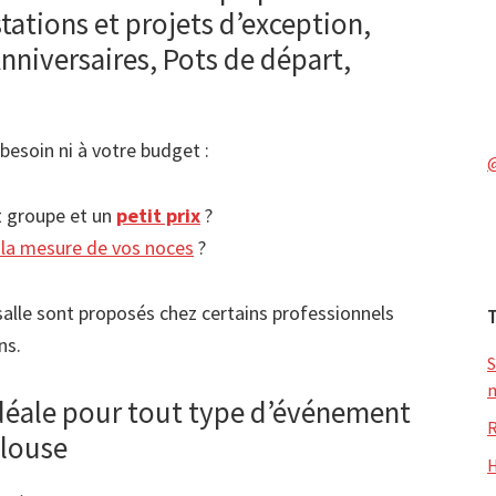
tations et projets d’exception,
Anniversaires, Pots de départ,
besoin ni à votre budget :
it groupe et un
petit prix
?
 la mesure de vos noces
?
alle sont proposés chez certains professionnels
ns.
S
m
idéale pour tout type d’événement
R
ulouse
H