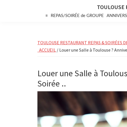
Skip
Skip
Skip
TOULOUSE 
to
to
to
≡
REPAS/SOIRÉE de GROUPE
ANNIVERS
primary
main
primary
navigation
content
sidebar
TOULOUSE RESTAURANT REPAS & SOIRÉES D
ACCUEIL
/ Louer une Salle à Toulouse ? Anniver
Louer une Salle à Toulous
Soirée ..