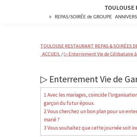
Skip
Skip
Skip
TOULOUSE 
to
to
to
≡
REPAS/SOIRÉE de GROUPE
ANNIVERS
primary
main
primary
navigation
content
sidebar
TOULOUSE RESTAURANT REPAS & SOIRÉES D
ACCUEIL
/
▷ Enterrement Vie de Célibataire 
▷ Enterrement Vie de Ga
1 Avec les mariages, coïncide l’organisatio
garçon du futur époux.
2 Vous cherchez un bon plan pour un enter
marié ?
3 Vous souhaitez que cette journée soit i