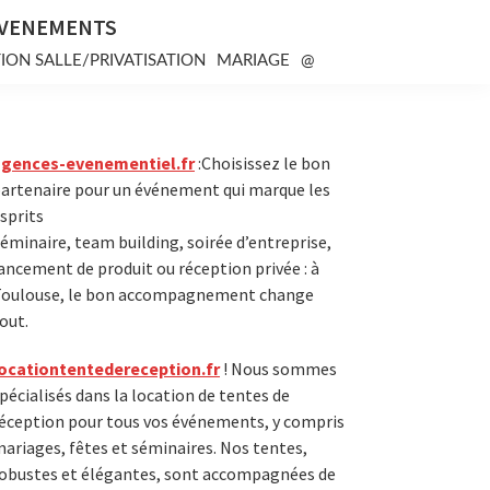
EVENEMENTS
ION SALLE/PRIVATISATION
MARIAGE
@
Primary
agences-evenementiel.fr
:Choisissez le bon
artenaire pour un événement qui marque les
Sidebar
sprits
éminaire, team building, soirée d’entreprise,
ancement de produit ou réception privée : à
oulouse, le bon accompagnement change
out.
ocationtentedereception.fr
! Nous sommes
pécialisés dans la location de tentes de
éception pour tous vos événements, y compris
ariages, fêtes et séminaires. Nos tentes,
obustes et élégantes, sont accompagnées de