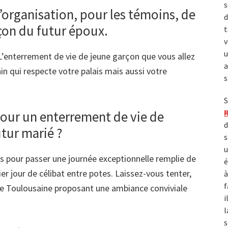
s
l’organisation, pour les témoins, de
d
çon du futur époux.
t
v
u
L’enterrement de vie de jeune garçon que vous allez
a
in qui respecte votre palais mais aussi votre
s
S
our un enterrement de vie de
d
utur marié ?
s
u
is pour passer une journée exceptionnelle remplie de
é
ier jour de célibat entre potes. Laissez-vous tenter,
à
f
ble Toulousaine proposant une ambiance conviviale
i
l
s