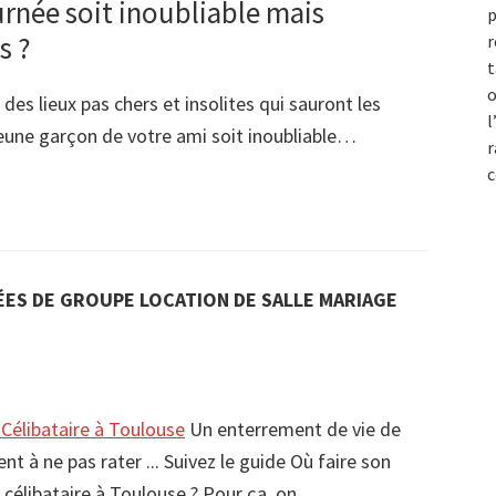
rnée soit inoubliable mais
p
s ?
r
t
o
es lieux pas chers et insolites qui sauront les
l
jeune garçon de votre ami soit inoubliable…
r
c
ES DE GROUPE LOCATION DE SALLE MARIAGE
Célibataire à Toulouse
Un enterrement de vie de
t à ne pas rater ... Suivez le guide Où faire son
 célibataire à Toulouse ? Pour ça, on…