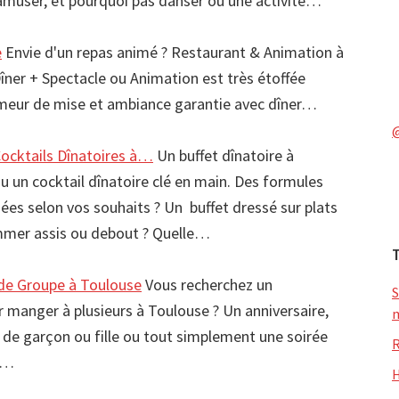
muser, et pourquoi pas danser ou une activité…
e
Envie d'un repas animé ? Restaurant & Animation à
Dîner + Spectacle ou Animation est très étoffée
meur de mise et ambiance garantie avec dîner…
Cocktails Dînatoires à…
Un buffet dînatoire à
u un cocktail dînatoire clé en main. Des formules
 selon vos souhaits ? Un buffet dressé sur plats
mmer assis ou debout ? Quelle…
 de Groupe à Toulouse
Vous recherchez un
S
 manger à plusieurs à Toulouse ? Un anniversaire,
m
 de garçon ou fille ou tout simplement une soirée
R
au…
H