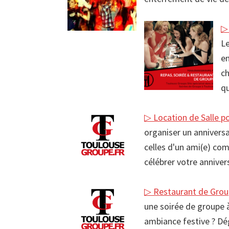
▷ 
Le
en
ch
qu
▷ Location de Salle p
organiser un anniversa
celles d'un ami(e) com
célébrer votre annive
▷ Restaurant de Grou
une soirée de groupe à
ambiance festive ? Dé