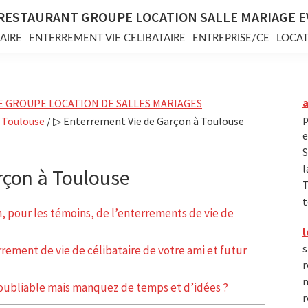
RESTAURANT GROUPE LOCATION SALLE MARIAGE 
AIRE
ENTERREMENT VIE CELIBATAIRE
ENTREPRISE/CE
LOCAT
E GROUPE LOCATION DE SALLES MARIAGES
p
à Toulouse
/ ▷ Enterrement Vie de Garçon à Toulouse
e
S
l
rçon à Toulouse
T
t
n, pour les témoins, de l’enterrements de vie de
l
s
rement de vie de célibataire de votre ami et futur
r
m
noubliable mais manquez de temps et d’idées ?
r