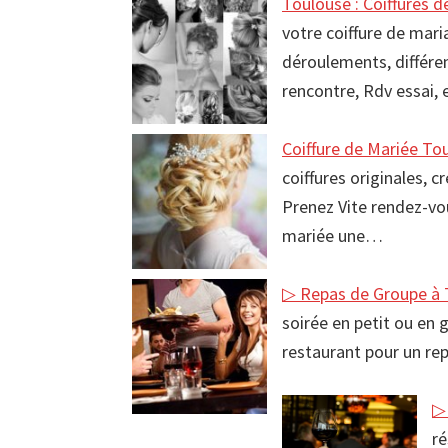
Toulouse : Coiffures 
votre coiffure de mar
déroulements, différen
rencontre, Rdv essai,
Coiffure de Mariée To
coiffures originales, 
Prenez Vite rendez-vou
mariée une…
▷ Repas de Groupe à 
soirée en petit ou en 
restaurant pour un re
▷ 
ré