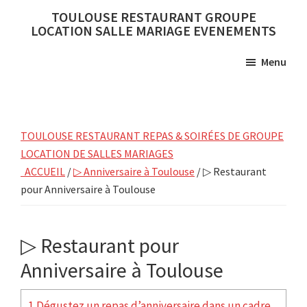
Skip
Skip
TOULOUSE RESTAURANT GROUPE
to
to
LOCATION SALLE MARIAGE EVENEMENTS
main
primary
Menu
content
sidebar
TOULOUSE RESTAURANT REPAS & SOIRÉES DE GROUPE
LOCATION DE SALLES MARIAGES
ACCUEIL
/
▷ Anniversaire à Toulouse
/ ▷ Restaurant
pour Anniversaire à Toulouse
▷ Restaurant pour
Anniversaire à Toulouse
1 Dégustez un repas d’anniversaire dans un cadre