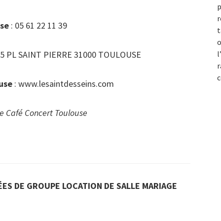
p
r
use
: 05 61 22 11 39
t
o
 5 PL SAINT PIERRE 31000 TOULOUSE
l
r
c
ouse
: www.lesaintdesseins.com
e Café Concert Toulouse
ES DE GROUPE LOCATION DE SALLE MARIAGE