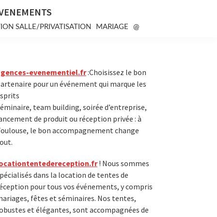
EVENEMENTS
ION SALLE/PRIVATISATION
MARIAGE
@
Primary
agences-evenementiel.fr
:Choisissez le bon
artenaire pour un événement qui marque les
Sidebar
sprits
éminaire, team building, soirée d’entreprise,
ancement de produit ou réception privée : à
oulouse, le bon accompagnement change
out.
ocationtentedereception.fr
! Nous sommes
pécialisés dans la location de tentes de
éception pour tous vos événements, y compris
ariages, fêtes et séminaires. Nos tentes,
obustes et élégantes, sont accompagnées de