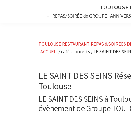
Skip
Skip
Skip
TOULOUSE 
to
to
to
≡
REPAS/SOIRÉE de GROUPE
ANNIVERS
primary
main
primary
navigation
content
sidebar
TOULOUSE RESTAURANT REPAS & SOIRÉES D
ACCUEIL
/ cafés concerts / LE SAINT DES SEI
LE SAINT DES SEINS Rése
Toulouse
LE SAINT DES SEINS à Toulo
évènement de Groupe TOU