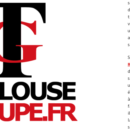
s
d
t
v
u
a
s
S
d
s
u
é
à
f
i
l
s