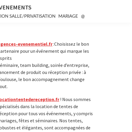
EVENEMENTS
ION SALLE/PRIVATISATION
MARIAGE
@
Primary
agences-evenementiel.fr
:Choisissez le bon
artenaire pour un événement qui marque les
Sidebar
sprits
éminaire, team building, soirée d’entreprise,
ancement de produit ou réception privée : à
oulouse, le bon accompagnement change
out.
ocationtentedereception.fr
! Nous sommes
pécialisés dans la location de tentes de
éception pour tous vos événements, y compris
ariages, fêtes et séminaires. Nos tentes,
obustes et élégantes, sont accompagnées de