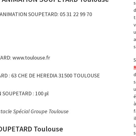
s
d
ANIMATION SOUPETARD: 05 31 22 99 70
t
v
u
a
s
RD: www.toulouse.fr
S
d
D : 63 CHE DE HEREDIA 31500 TOULOUSE
s
u
SOUPETARD : 100 pl
é
à
acle Spécial Groupe Toulouse
f
i
l
SOUPETARD Toulouse
s