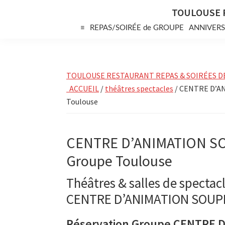
Skip
Skip
Skip
TOULOUSE 
to
to
to
≡
REPAS/SOIRÉE de GROUPE
ANNIVERS
primary
main
primary
navigation
content
sidebar
TOULOUSE RESTAURANT REPAS & SOIRÉES D
ACCUEIL
/
théâtres spectacles
/ CENTRE D’AN
Toulouse
CENTRE D’ANIMATION SO
Groupe Toulouse
Théâtres & salles de spectacl
CENTRE D’ANIMATION SOU
Réservation Groupe CENTRE 