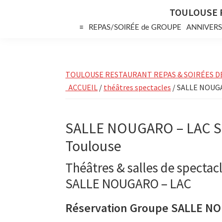
Skip
Skip
Skip
TOULOUSE 
to
to
to
≡
REPAS/SOIRÉE de GROUPE
ANNIVERS
primary
main
primary
navigation
content
sidebar
TOULOUSE RESTAURANT REPAS & SOIRÉES D
ACCUEIL
/
théâtres spectacles
/ SALLE NOUGA
SALLE NOUGARO – LAC Sp
Toulouse
Théâtres & salles de spectacl
SALLE NOUGARO – LAC
Réservation Groupe SALLE N