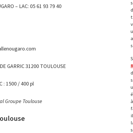
s
ARO – LAC: 05 61 93 79 40
d
t
v
u
a
s
llenougaro.com
S
 DE GARRIC 31200 TOULOUSE
d
s
 1500 / 400 pl
u
é
al Groupe Toulouse
à
f
i
Toulouse
l
s