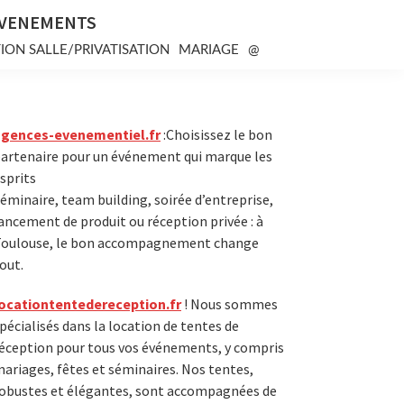
EVENEMENTS
ION SALLE/PRIVATISATION
MARIAGE
@
Primary
agences-evenementiel.fr
:Choisissez le bon
artenaire pour un événement qui marque les
Sidebar
sprits
éminaire, team building, soirée d’entreprise,
ancement de produit ou réception privée : à
oulouse, le bon accompagnement change
out.
ocationtentedereception.fr
! Nous sommes
pécialisés dans la location de tentes de
éception pour tous vos événements, y compris
ariages, fêtes et séminaires. Nos tentes,
obustes et élégantes, sont accompagnées de