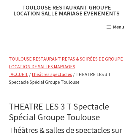
Skip
Skip
TOULOUSE RESTAURANT GROUPE
to
to
LOCATION SALLE MARIAGE EVENEMENTS
main
primary
Menu
content
sidebar
TOULOUSE RESTAURANT REPAS & SOIRÉES DE GROUPE
LOCATION DE SALLES MARIAGES
ACCUEIL
/
théâtres spectacles
/ THEATRE LES 3 T
Spectacle Spécial Groupe Toulouse
THEATRE LES 3 T Spectacle
Spécial Groupe Toulouse
Théâtres & salles de spectacles sur