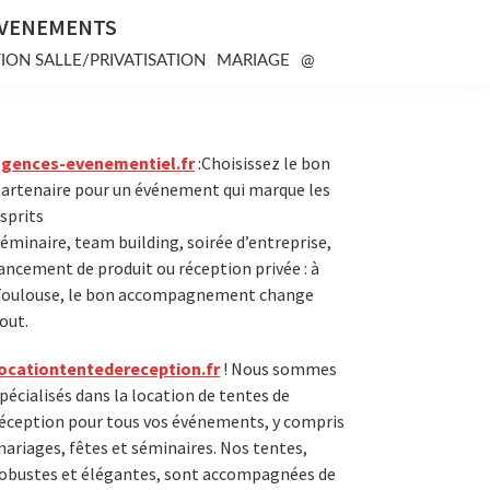
EVENEMENTS
ION SALLE/PRIVATISATION
MARIAGE
@
Primary
agences-evenementiel.fr
:Choisissez le bon
artenaire pour un événement qui marque les
Sidebar
sprits
éminaire, team building, soirée d’entreprise,
ancement de produit ou réception privée : à
oulouse, le bon accompagnement change
out.
ocationtentedereception.fr
! Nous sommes
pécialisés dans la location de tentes de
éception pour tous vos événements, y compris
ariages, fêtes et séminaires. Nos tentes,
obustes et élégantes, sont accompagnées de