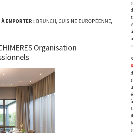
s
d
t
 À EMPORTER :
BRUNCH, CUISINE EUROPÉENNE,
v
u
a
 CHIMERES Organisation
s
ssionnels
S
d
s
u
é
à
f
i
l
s