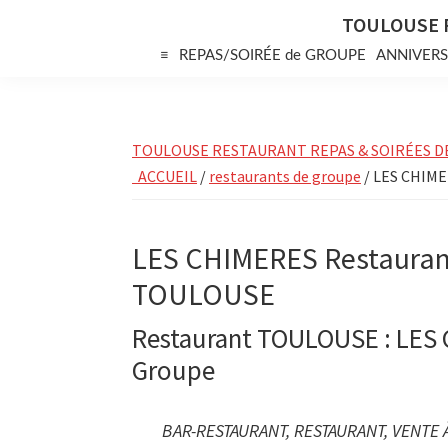
Skip
Skip
Skip
TOULOUSE 
to
to
to
≡
REPAS/SOIRÉE de GROUPE
ANNIVERS
primary
main
primary
navigation
content
sidebar
TOULOUSE RESTAURANT REPAS & SOIRÉES D
ACCUEIL
/
restaurants de groupe
/ LES CHIME
LES CHIMERES Restauran
TOULOUSE
Restaurant TOULOUSE : LES 
Groupe
BAR-RESTAURANT, RESTAURANT, VENTE 