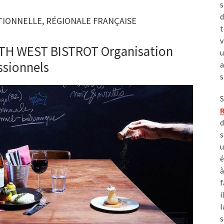
s
d
TIONNELLE, RÉGIONALE FRANÇAISE
t
v
TH WEST BISTROT Organisation
u
ssionnels
a
s
S
d
s
u
é
à
f
i
l
s