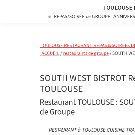
Skip
Skip
Skip
TOULOUSE 
to
to
to
≡
REPAS/SOIRÉE de GROUPE
ANNIVERS
primary
main
primary
navigation
content
sidebar
TOULOUSE RESTAURANT REPAS & SOIRÉES D
ACCUEIL
/
restaurants de groupe
/ SOUTH WE
SOUTH WEST BISTROT Res
TOULOUSE
Restaurant TOULOUSE : SOU
de Groupe
RESTAURANT à TOULOUSE CUISINE TRA