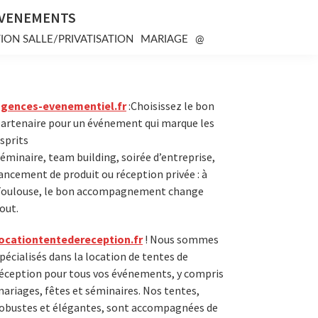
EVENEMENTS
ION SALLE/PRIVATISATION
MARIAGE
@
Primary
agences-evenementiel.fr
:Choisissez le bon
artenaire pour un événement qui marque les
Sidebar
sprits
éminaire, team building, soirée d’entreprise,
ancement de produit ou réception privée : à
oulouse, le bon accompagnement change
out.
ocationtentedereception.fr
! Nous sommes
pécialisés dans la location de tentes de
éception pour tous vos événements, y compris
ariages, fêtes et séminaires. Nos tentes,
obustes et élégantes, sont accompagnées de