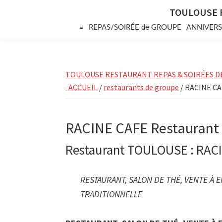
Skip
Skip
Skip
TOULOUSE 
to
to
to
≡
REPAS/SOIRÉE de GROUPE
ANNIVERS
primary
main
primary
navigation
content
sidebar
TOULOUSE RESTAURANT REPAS & SOIRÉES D
ACCUEIL
/
restaurants de groupe
/ RACINE CA
RACINE CAFE Restaurant
Restaurant TOULOUSE : RACI
RESTAURANT, SALON DE THÉ, VENTE À
TRADITIONNELLE