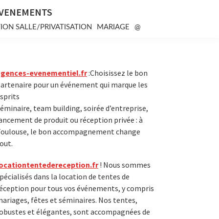
EVENEMENTS
ION SALLE/PRIVATISATION
MARIAGE
@
Primary
agences-evenementiel.fr
:Choisissez le bon
artenaire pour un événement qui marque les
Sidebar
sprits
éminaire, team building, soirée d’entreprise,
ancement de produit ou réception privée : à
oulouse, le bon accompagnement change
out.
ocationtentedereception.fr
! Nous sommes
pécialisés dans la location de tentes de
éception pour tous vos événements, y compris
ariages, fêtes et séminaires. Nos tentes,
obustes et élégantes, sont accompagnées de