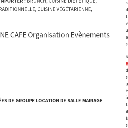
 EMPORTER :
BRUNCH, CUISINE DIÉTÉTIQUE,
s
RADITIONNELLE, CUISINE VÉGÉTARIENNE,
d
t
v
u
INE CAFE Organisation Evènements
a
s
S
d
s
u
é
à
ES DE GROUPE LOCATION DE SALLE MARIAGE
f
i
l
s