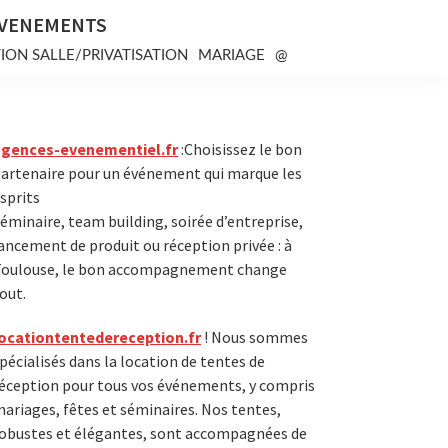
EVENEMENTS
ION SALLE/PRIVATISATION
MARIAGE
@
Primary
agences-evenementiel.fr
:Choisissez le bon
artenaire pour un événement qui marque les
Sidebar
sprits
éminaire, team building, soirée d’entreprise,
ancement de produit ou réception privée : à
oulouse, le bon accompagnement change
out.
ocationtentedereception.fr
! Nous sommes
pécialisés dans la location de tentes de
éception pour tous vos événements, y compris
ariages, fêtes et séminaires. Nos tentes,
obustes et élégantes, sont accompagnées de