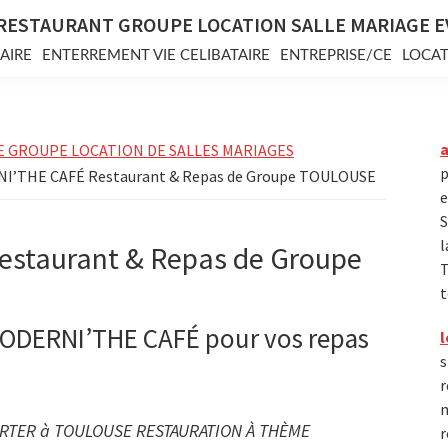
RESTAURANT GROUPE LOCATION SALLE MARIAGE 
AIRE
ENTERREMENT VIE CELIBATAIRE
ENTREPRISE/CE
LOCAT
E GROUPE LOCATION DE SALLES MARIAGES
p
I’THE CAFÉ Restaurant & Repas de Groupe TOULOUSE
e
S
l
staurant & Repas de Groupe
T
t
MODERNI’THE CAFÉ pour vos repas
l
s
r
m
ORTER à TOULOUSE RESTAURATION À THÈME
r