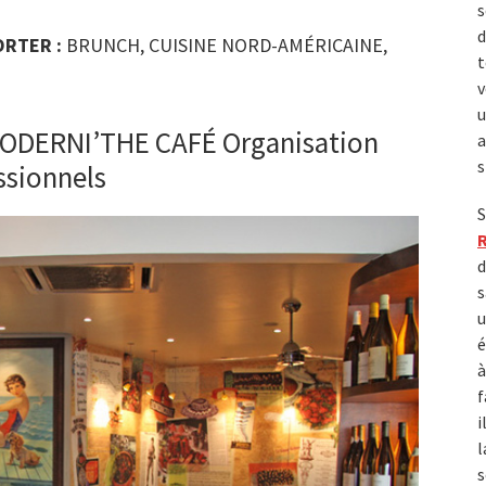
s
d
ORTER :
BRUNCH, CUISINE NORD-AMÉRICAINE,
t
v
u
MODERNI’THE CAFÉ Organisation
a
s
ssionnels
S
d
s
u
é
à
f
i
l
s