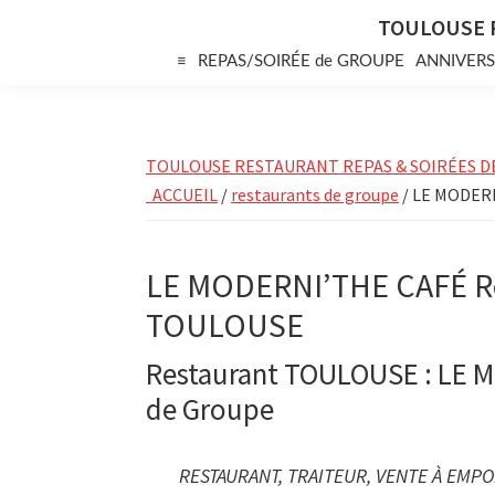
Skip
Skip
Skip
TOULOUSE 
to
to
to
≡
REPAS/SOIRÉE de GROUPE
ANNIVERS
primary
main
primary
navigation
content
sidebar
TOULOUSE RESTAURANT REPAS & SOIRÉES D
ACCUEIL
/
restaurants de groupe
/ LE MODERN
LE MODERNI’THE CAFÉ Re
TOULOUSE
Restaurant TOULOUSE : LE 
de Groupe
RESTAURANT, TRAITEUR, VENTE À EMP