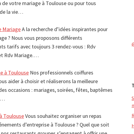
on de votre mariage à Toulouse ou pour tous
de la vie…
de Mariage
A la recherche d’idées inspirantes pour
iage ? Nous vous proposons différents
ts tarifs avec toujours 3 rendez-vous : Rdv
 et Rdv Mariage.…
le à Toulouse
Nos professionnels coiffures
us aider à choisir et réaliserons la meilleure
des occasions : mariages, soirées, fêtes, baptêmes
S
os…
m
R
 à Toulouse
Vous souhaitez organiser un repas
vénements d’entreprise à Toulouse ? Quel que soit
H
 nos restaurants groupes s’engagent à offrir une