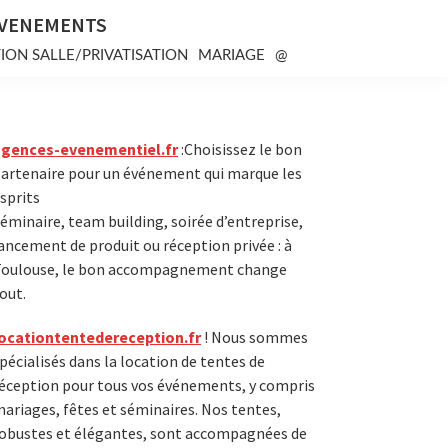
EVENEMENTS
ION SALLE/PRIVATISATION
MARIAGE
@
Primary
agences-evenementiel.fr
:Choisissez le bon
artenaire pour un événement qui marque les
Sidebar
sprits
éminaire, team building, soirée d’entreprise,
ancement de produit ou réception privée : à
oulouse, le bon accompagnement change
out.
ocationtentedereception.fr
! Nous sommes
pécialisés dans la location de tentes de
éception pour tous vos événements, y compris
ariages, fêtes et séminaires. Nos tentes,
obustes et élégantes, sont accompagnées de