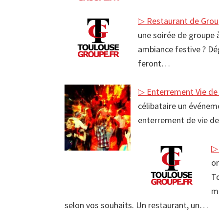
▷ Restaurant de Grou
une soirée de groupe à
ambiance festive ? Dé
feront…
▷ Enterrement Vie de 
célibataire un événemen
enterrement de vie de
▷ 
or
To
m
selon vos souhaits. Un restaurant, un…