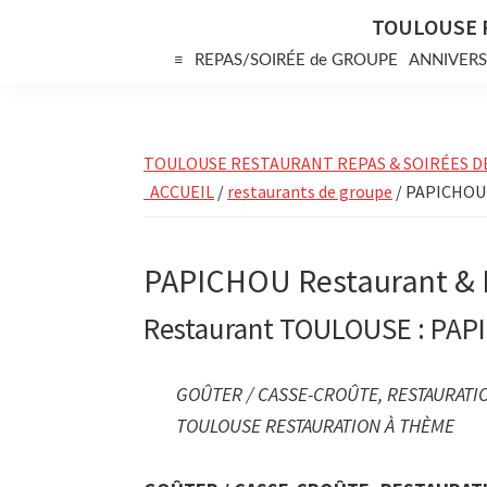
Skip
Skip
Skip
TOULOUSE 
to
to
to
≡
REPAS/SOIRÉE de GROUPE
ANNIVERS
primary
main
primary
navigation
content
sidebar
TOULOUSE RESTAURANT REPAS & SOIRÉES D
ACCUEIL
/
restaurants de groupe
/ PAPICHOU 
PAPICHOU Restaurant &
Restaurant TOULOUSE : PAP
GOÛTER / CASSE-CROÛTE, RESTAURATIO
TOULOUSE RESTAURATION À THÈME