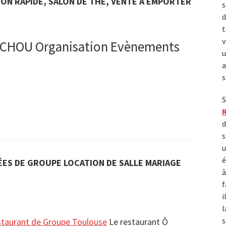
ON RAPIDE, SALON DE THÉ, VENTE À EMPORTER
s
d
t
v
ICHOU Organisation Evènements
u
a
s
S
d
s
u
é
ES DE GROUPE LOCATION DE SALLE MARIAGE
à
f
i
l
s
aurant de Groupe Toulouse
Le restaurant Ô